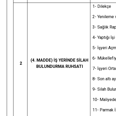
1- Dilekçe
2- Yenileme v
3- Sağl
4- Yaptığı İş
5- İşyeri Açm
6- Mükellefiy
(4. MADDE) İŞ YERİNDE SİLAH
2
BULUNDURMA RUHSATI
7- İşyeri Ort
8- Son altı a
9- Silah Bul
10- Maliyede
11- Parmak İ