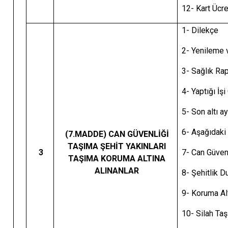
12- Kart Ücr
1- Dilekçe
2- Yenileme v
3- Sağl
4- Yaptığı İş
5- Son altı a
6- Aşağıdaki 
(7.MADDE) CAN GÜVENLİĞİ
TAŞIMA ŞEHİT YAKINLARI
3
7- Can Güven
TAŞIMA KORUMA ALTINA
ALINANLAR
8- Şehitlik 
9- Koru
10- Silah Ta