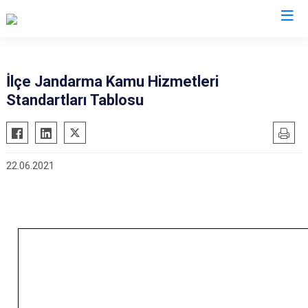
Karabük
İlçe Jandarma Kamu Hizmetleri
Standartları Tablosu
Eflani
Eskipazar
Ovacık
22.06.2021
Safranbolu
Yenice