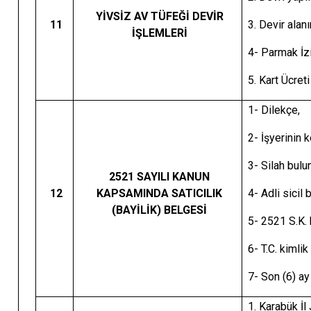
YİVSİZ AV TÜFEĞİ DEVİR
11
3. Devir alan
İŞLEMLERİ
4- Parmak İz
5. Kart Ücre
1- Dilekçe,
2- İşyerinin 
3- Silah bul
2521 SAYILI KANUN
12
KAPSAMINDA SATICILIK
4- Adli sicil 
(BAYİLİK) BELGESİ
5- 2521 S.K.
6- T.C. kimli
7- Son (6) ay
1. Karabük İ