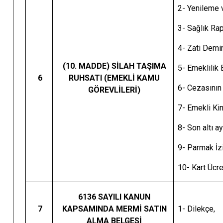
2- Yenileme v
3- Sağl
4- Zati Demi
(10. MADDE) SİLAH TAŞIMA
5- Emeklilik
6
RUHSATI (EMEKLİ KAMU
6- Cezasının 
GÖREVLİLERİ)
7- Emekli Kim
8- Son altı a
9- Parmak İz
10- Kart Ücr
6136 SAYILI KANUN
7
KAPSAMINDA MERMİ SATIN
1- Dilekçe,
ALMA BELGESİ