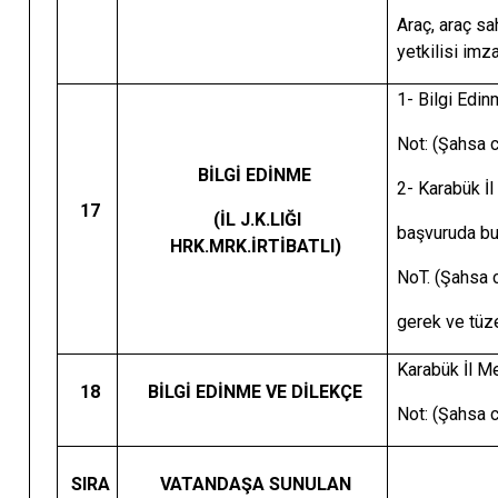
Araç, araç sa
yetkilisi imza
1- Bilgi Edi
Not: (Şahsa c
BİLGİ EDİNME
2- Karabük İl
17
(İL J.K.LIĞI
başvuruda b
HRK.MRK.İRTİBATLI)
NoT. (Şahsa c
gerek ve tüze
Karabük İl Me
18
BİLGİ EDİNME VE DİLEKÇE
Not: (Şahsa c
SIRA
VATANDAŞA SUNULAN