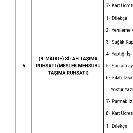
7- Kart Ücre
1- Dilekçe
2- Yenileme v
3- Sağlık Ra
4- Yaptığı İş
(9. MADDE) SİLAH TAŞIMA
5
RUHSATI (MESLEK MENSUBU
5- Son altı a
TAŞIMA RUHSATI)
6- Silah Taş
Yoktur Yazı
7- Parmak İz
8- Kart Ücre
1- Dilekçe