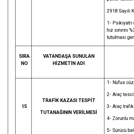
2918 Sayılı 
1- Psikiyatri
hız sınırını 
tutulması ge
SIRA
VATANDAŞA SUNULAN
NO
HİZMETİN ADI
1- Nüfus cüz
2- Araç tesci
TRAFİK KAZASI TESPİT
15
3- Araç trafi
TUTANAĞININ VERİLMESİ
4- Zorunlu ma
5- Sürücü be