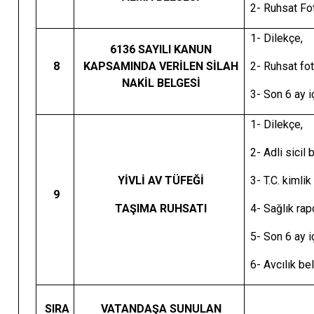
2- Ruhsat Fo
1- Dilekçe,
6136 SAYILI KANUN
8
KAPSAMINDA VERİLEN SİLAH
2- Ruhsat fot
NAKİL BELGESİ
3- Son 6 ay i
1- Dilekçe,
2- Adli sicil 
YİVLİ AV TÜFEĞİ
3- T.C. kimli
9
TAŞIMA RUHSATI
4- Sağlık rap
5- Son 6 ay i
6- Avcılık be
SIRA
VATANDAŞA SUNULAN