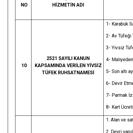
NO
HİZMETİN ADI
1- Karabük İ
2- Av Tüfeği
3- Yivsiz Tü
2521 SAYILI KANUN
4- Maliyeden
10
KAPSAMINDA VERİLEN YİVSİZ
5- Son altı a
TÜFEK RUHSATNAMESİ
6- Devir Etm
7- Parmak İz
8- Kart Ücre
1. Alan ve sat
2. Devri yapı