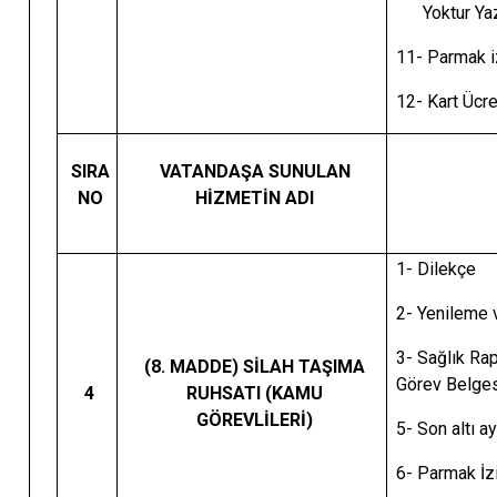
Yoktur Yaz
11- Parmak i
12- Kart Ücr
SIRA
VATANDAŞA SUNULAN
NO
HİZMETİN ADI
1- Dilekçe
2- Yenileme v
3- Sağl
(8. MADDE) SİLAH TAŞIMA
Görev Belge
4
RUHSATI (KAMU
GÖREVLİLERİ)
5- Son altı a
6- Parmak İz