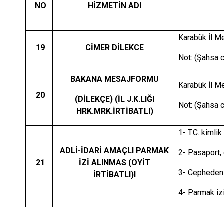
NO
HİZMETİN ADI
Karabük İl Me
19
CİMER DİLEKCE
Not: (Şahsa c
BAKANA MESAJFORMU
Karabük İl Me
20
(DİLEKÇE) (İL J.K.LIĞI
Not: (Şahsa c
HRK.MRK.İRTİBATLI)
1- T.C. kimli
ADLİ-İDARİ AMAÇLI PARMAK
2- Pasaport, 
21
İZİ ALINMAS (OYİT
3- Cepheden 
İRTİBATLI)I
4- Parmak iz