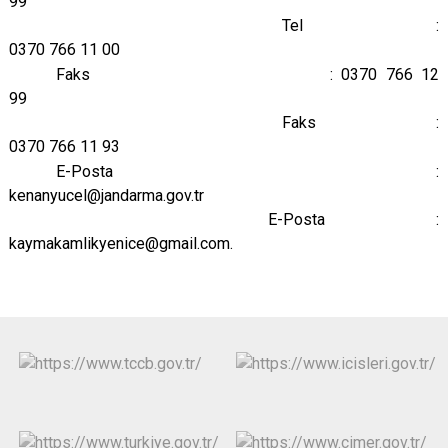
99
Tel :
0370 766 11 00
Faks : 0370 766 12
99
Faks :
0370 766 11 93
E-Posta :
kenanyucel@jandarma.gov.tr
E-Posta :
kaymakamlikyenice@gmail.com.