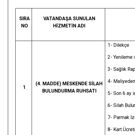
SIRA
VATANDAŞA SUNULAN
NO
HİZMETİN ADI
1- Dilekçe
2- Yenileme v
3- Sağlık Ra
4- Maliyeden
(4. MADDE) MESKENDE SİLAH
1
BULUNDURMA RUHSATI
5- Son 6 ay 
6- Sila
7- Parmak İz
8- Kart Ücre