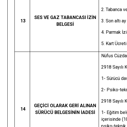
2. Tabanca ve
SES VE GAZ TABANCASI İZİN
13
3. Son altı a
BELGESİ
4. Parmak İz
5. Kart Ücre
Nüfus Cüzdan
2918 Sayılı K
1- Sürücü dav
2- Psiko-tek
2918 Sayılı K
GEÇİCİ OLARAK GERİ ALINAN
14
SÜRÜCÜ BELGESİNİN İADESİ
1- Eğitim bel
içerisinde (1
psiko-teknik