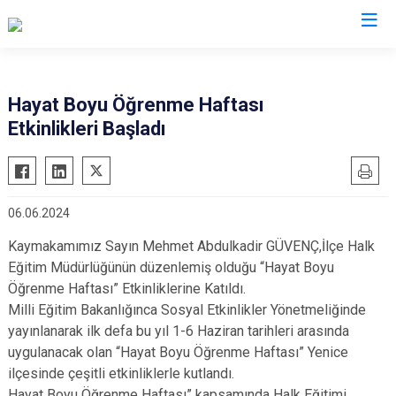
Karabük
Hayat Boyu Öğrenme Haftası
Etkinlikleri Başladı
Eflani
Eskipazar
Ovacık
06.06.2024
Safranbolu
Kaymakamımız Sayın Mehmet Abdulkadir GÜVENÇ,İlçe Halk
Yenice
Eğitim Müdürlüğünün düzenlemiş olduğu “Hayat Boyu
Öğrenme Haftası” Etkinliklerine Katıldı.
Milli Eğitim Bakanlığınca Sosyal Etkinlikler Yönetmeliğinde
yayınlanarak ilk defa bu yıl 1-6 Haziran tarihleri arasında
uygulanacak olan “Hayat Boyu Öğrenme Haftası” Yenice
ilçesinde çeşitli etkinliklerle kutlandı.
Hayat Boyu Öğrenme Haftası” kapsamında Halk Eğitimi